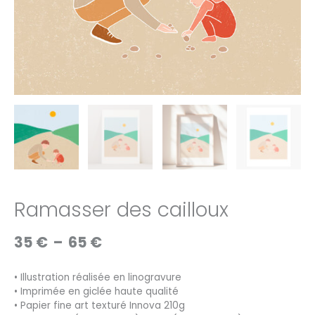
Ramasser des cailloux
Plage
35
€
–
65
€
de
prix :
• Illustration réalisée en linogravure
35 €
• Imprimée en giclée haute qualité
à
• Papier fine art texturé Innova 210g
65 €