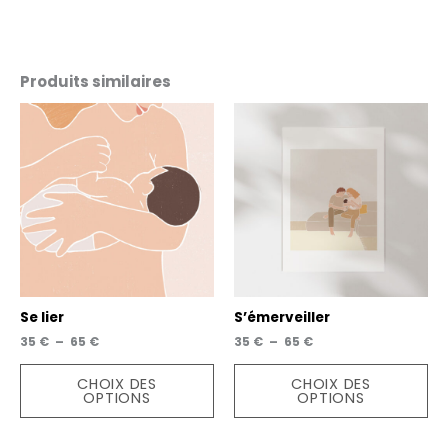
Produits similaires
Se lier
S’émerveiller
Plage
Plage
35
€
–
65
€
35
€
–
65
€
de
de
Ce
Ce
prix :
prix :
CHOIX DES
CHOIX DES
produit
pro
35 €
35 €
OPTIONS
OPTIONS
a
a
à
à
65 €
65 €
plusieurs
plu
variations.
var