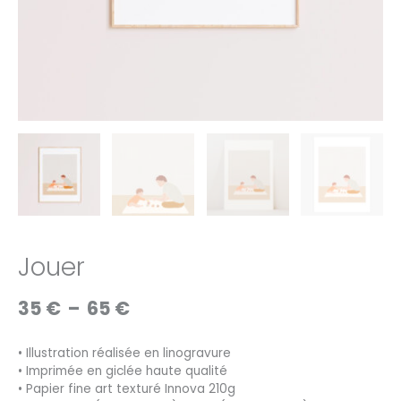
Jouer
Plage
35
€
–
65
€
de
prix :
• Illustration réalisée en linogravure
35 €
• Imprimée en giclée haute qualité
à
• Papier fine art texturé Innova 210g
65 €