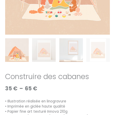
Construire des cabanes
Plage
35
€
–
65
€
de
prix :
• Illustration réalisée en linogravure
35 €
• Imprimée en giclée haute qualité
à
• Papier fine art texturé Innova 210g
65 €