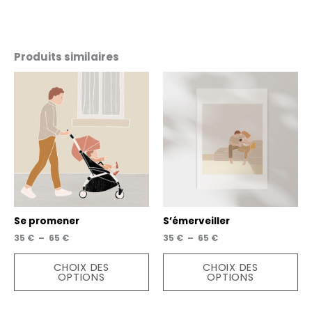
Produits similaires
Se promener
S’émerveiller
Plage
Plage
35
€
–
65
€
35
€
–
65
€
de
de
Ce
Ce
prix :
prix :
CHOIX DES
CHOIX DES
produit
pro
35 €
35 €
OPTIONS
OPTIONS
a
a
à
à
65 €
65 €
plusieurs
plu
variations.
var