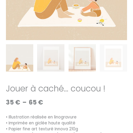
Jouer à caché… coucou !
Plage
35
€
–
65
€
de
prix :
• Illustration réalisée en linogravure
35 €
• Imprimée en giclée haute qualité
à
• Papier fine art texturé Innova 210g
65 €