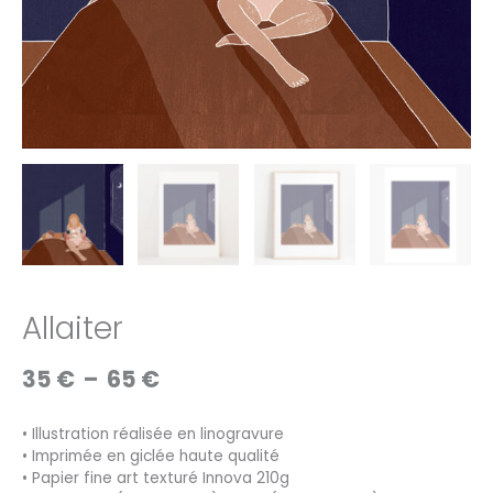
Allaiter
Plage
35
€
–
65
€
de
prix :
• Illustration réalisée en linogravure
35 €
• Imprimée en giclée haute qualité
à
• Papier fine art texturé Innova 210g
65 €